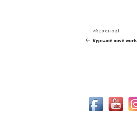
Navigace
PŘEDCHOZÍ
Předchozí
pro
příspěvek
Vypsané nové work
příspěvek