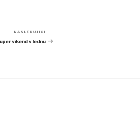
NÁSLEDUJÍCÍ
Následující
příspěvek
uper víkend v lednu