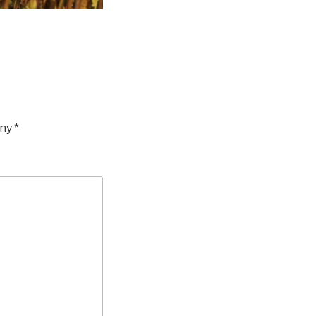
eny
*