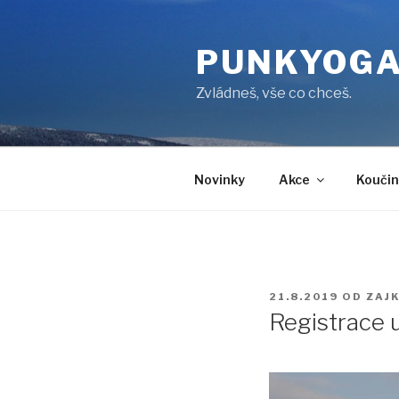
Přejít
k
PUNKYOG
obsahu
webu
Zvládneš, vše co chceš.
Novinky
Akce
Koučin
PUBLIKOVÁNO
21.8.2019
OD
ZAJ
Registrace u