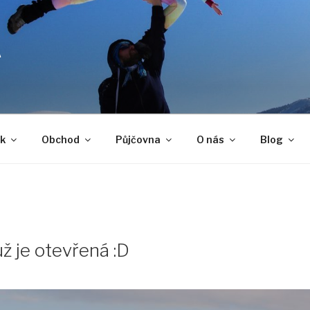
A
k
Obchod
Půjčovna
O nás
Blog
K
ž je otevřená :D